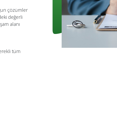
ygun çözümler
deki değerli
aşam alanı
erekli tüm