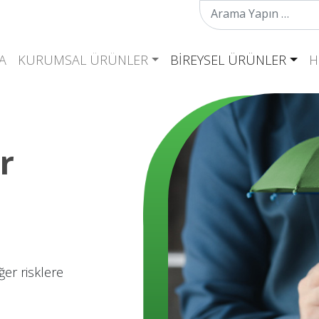
Arama:
A
KURUMSAL ÜRÜNLER
BIREYSEL ÜRÜNLER
H
r
iğer risklere