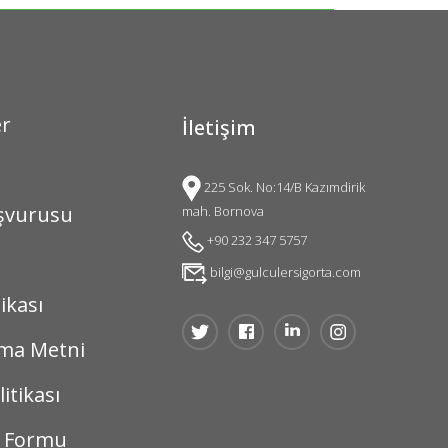
er
İletişim
225 Sok. No:14/B Kazımdirik
şvurusu
mah. Bornova
+90 232 347 5757
bilgi@gulculersigorta.com
ikası
tma Metni
itikası
a Formu