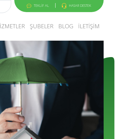
TEKLİF AL
HASAR DESTEK
IZMETLER
ŞUBELER
BLOG
İLETIŞIM