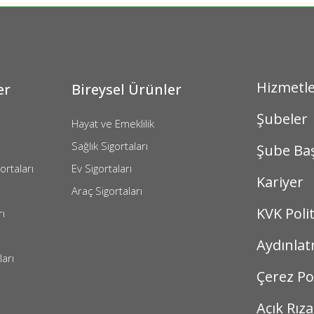
Hizmetl
er
Bireysel Ürünler
Şubeler
Hayat ve Emeklilik
Sağlık Sigortaları
Şube Ba
ortaları
Ev Sigortaları
Kariyer
Araç Sigortaları
KVK Polit
rı
Aydınla
ları
Çerez Pol
Açık Rız