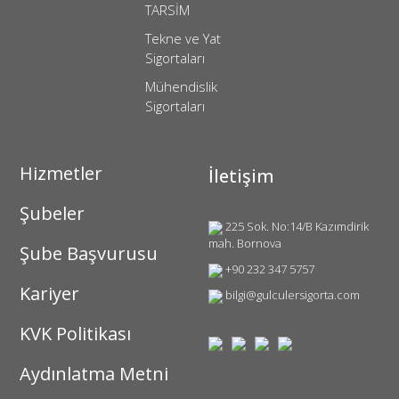
TARSİM
Tekne ve Yat
Sigortaları
Mühendislik
Sigortaları
Hizmetler
İletişim
Şubeler
225 Sok. No:14/B Kazımdirik
mah. Bornova
Şube Başvurusu
+90 232 347 5757
Kariyer
bilgi@gulculersigorta.com
KVK Politikası
Aydınlatma Metni