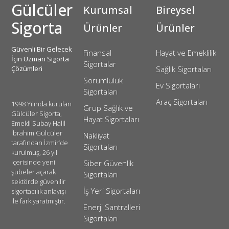
Gülcüler
Kurumsal
Bireysel
Sigorta
Ürünler
Ürünler
Güvenli Bir Gelecek
Finansal
Hayat ve Emeklilik
İçin Uzman Sigorta
Sigortalar
Çözümleri
Sağlık Sigortaları
Sorumluluk
Ev Sigortaları
Sigortaları
Araç Sigortaları
1998 Yılında kurulan
Grup Sağlık ve
Gülcüler Sigorta,
Hayat Sigortaları
Emekli Subay Halil
İbrahim Gülcüler
Nakliyat
tarafından İzmir’de
Sigortaları
kurulmuş, 26 yıl
içerisinde yeni
Siber Güvenlik
şubeler açarak
Sigortaları
sektörde güvenilir
İş Yeri Sigortaları
sigortacılık anlayışı
ile fark yaratmıştır.
Enerji Santralleri
Sigortaları