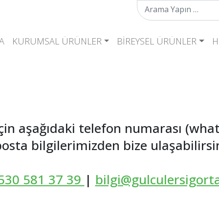
Arama:
A
KURUMSAL ÜRÜNLER
BIREYSEL ÜRÜNLER
H
çin aşağıdaki telefon numarası (wha
osta bilgilerimizden bize ulaşabilirsi
530 581 37 39
|
bilgi@gulculersigor