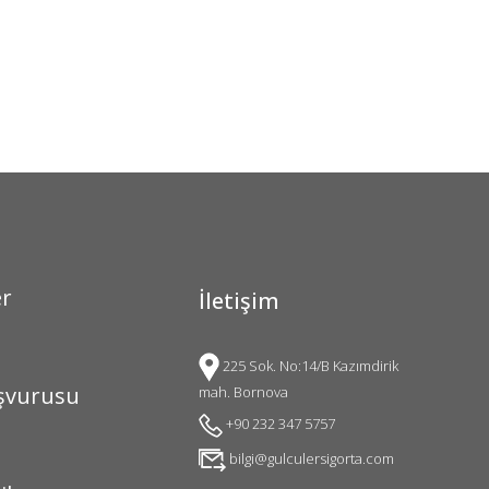
er
İletişim
225 Sok. No:14/B Kazımdirik
şvurusu
mah. Bornova
+90 232 347 5757
bilgi@gulculersigorta.com