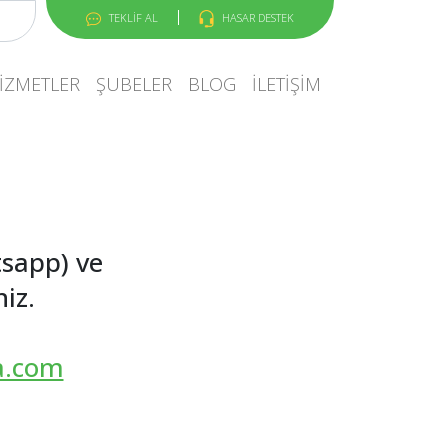
TEKLİF AL
HASAR DESTEK
IZMETLER
ŞUBELER
BLOG
İLETIŞIM
tsapp) ve
niz.
ta.com