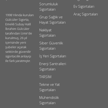
Sorumluluk
Ev Sigortaları
Sigortaları
Araç Sigortaları
1998 Yılında kurulan
Grup Sağlık ve
Gülcüler Sigorta,
Hayat Sigortaları
Emekli Subay Halil
İbrahim Gülcüler
Nakliyat
tarafından İzmir’de
Sigortaları
kurulmuş, 26 yıl
içerisinde yeni
Siber Güvenlik
şubeler açarak
Sigortaları
sektörde güvenilir
İş Yeri Sigortaları
sigortacılık anlayışı
ile fark yaratmıştır.
Enerji Santralleri
Sigortaları
TARSİM
Tekne ve Yat
Sigortaları
Mühendislik
Sigortaları