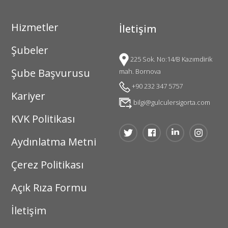
Hizmetler
İletişim
Şubeler
225 Sok. No:14/B Kazımdirik
Şube Başvurusu
mah. Bornova
+90 232 347 5757
Kariyer
bilgi@gulculersigorta.com
KVK Politikası
Aydınlatma Metni
Çerez Politikası
Açık Rıza Formu
İletişim