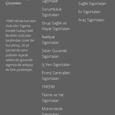
Sigortalar
Çözümleri
Sağlık Sigortaları
Sorumluluk
Ev Sigortaları
Sigortaları
Araç Sigortaları
1998 Yılında kurulan
Grup Sağlık ve
Gülcüler Sigorta,
Hayat Sigortaları
Emekli Subay Halil
İbrahim Gülcüler
Nakliyat
tarafından İzmir’de
Sigortaları
kurulmuş, 26 yıl
içerisinde yeni
Siber Güvenlik
şubeler açarak
Sigortaları
sektörde güvenilir
İş Yeri Sigortaları
sigortacılık anlayışı
ile fark yaratmıştır.
Enerji Santralleri
Sigortaları
TARSİM
Tekne ve Yat
Sigortaları
Mühendislik
Sigortaları