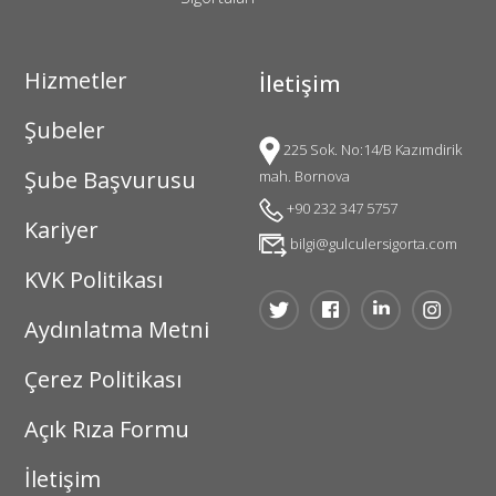
Hizmetler
İletişim
Şubeler
225 Sok. No:14/B Kazımdirik
Şube Başvurusu
mah. Bornova
+90 232 347 5757
Kariyer
bilgi@gulculersigorta.com
KVK Politikası
Aydınlatma Metni
Çerez Politikası
Açık Rıza Formu
İletişim